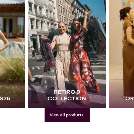
RETIRO 9
S26
COLLECTION
OR
View all products