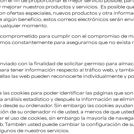
on el fin de proporcionar el mejor servicio posible, pa
y mejorar nuestros productos y servicios. Es posible q
con ofertas especiales, nuevos productos y otra inform
 algún beneficio, estos correos electrónicos serán env
 cualquier momento.
 comprometido para cumplir con el compromiso de ma
zamos constantemente para asegurarnos que no exista 
enviado con la finalidad de solicitar permiso para alma
para tener información respecto al tráfico web, y también
ellas las web pueden reconocerte individualmente y por
las cookies para poder identificar las páginas que son v
análisis estadístico y después la información se eli
o desde su ordenador. Sin embargo las cookies ayudan 
ión de su ordenador ni de usted, a menos de que usted 
ar el uso de cookies, sin embargo la mayoría de nave
eb. También usted puede cambiar la configuración de su 
lgunos de nuestros servicios.