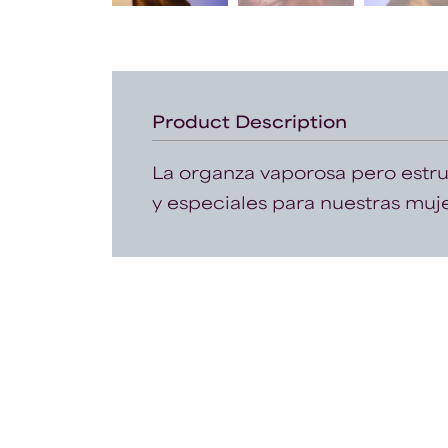
Product Description
La organza vaporosa pero estru
y especiales para nuestras muje