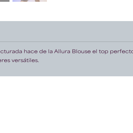
cturada hace de la Allura Blouse el top perfect
res versátiles.