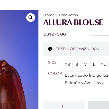
/
/
Home
Productos
ALLURA BLOU
ALLURA BLOUSE
US$
270.00
TEXTIL: ORGANZA 100%
SIZE
XS
S
M
L
XL
COLOR
Estampado Índigo (azu
Salmón y Azul Navy