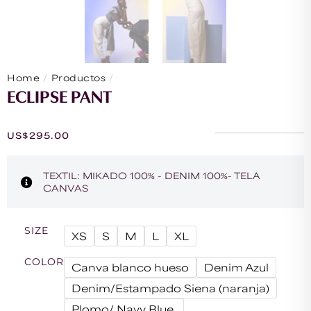
/
/
Home
Productos
ECLIPSE PANT
ECLIPSE PANT
US$
295.00
TEXTIL: MIKADO 100% - DENIM 100%- TELA
CANVAS
SIZE
XS
S
M
L
XL
COLOR
Canva blanco hueso
Denim Azul
Denim/Estampado Siena (naranja)
Plomo/ Navy Blue.