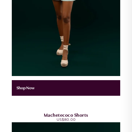
Shop Now
Machetecoco Shorts
US$
80.00