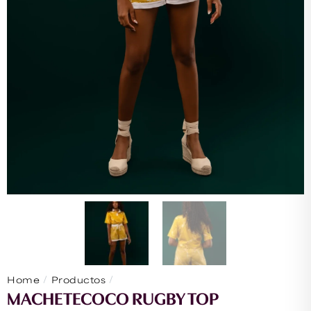
/
/
Home
Productos
Machetecoco Rugby Top
MACHETECOCO RUGBY TOP