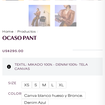
/
/
Home
Productos
OCASO PANT
OCASO PANT
US$
295.00
TEXTIL: MIKADO 100% - DENIM 100%- TELA
CANVAS
SIZE
XS
S
M
L
XL
COLOR
Canva blanco hueso y Bronce.
Denim Azul